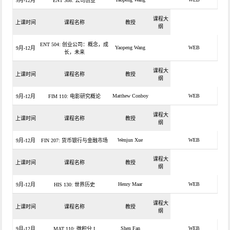
9月-12月
ENT 308: 公司创业
课程大
上课时间
课程名称
教授
纲
ENT 504: 创业公司：概念，成
Yaopeng Wang
WEB
9月-12月
长，未来
课程大
上课时间
课程名称
教授
纲
Matthew Conboy
WEB
9月-12月
FIM 110: 电影研究概论
课程大
上课时间
课程名称
教授
纲
Wenjun Xue
WEB
9月-12月
FIN 207: 货币银行与金融市场
课程大
上课时间
课程名称
教授
纲
Henry Maar
WEB
9月-12月
HIS 130: 世界历史
课程大
上课时间
课程名称
教授
纲
Shen Fan
WEB
9月-12月
MAT 110: 微积分 I