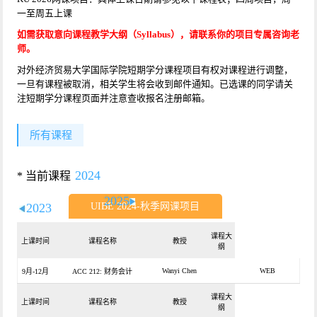
一至周五上课
如需获取意向课程教学大纲（Syllabus），请联系你的项目专属咨询老
师。
对外经济贸易大学国际学院短期学分课程项目有权对课程进行调整，
一旦有课程被取消，相关学生将会收到邮件通知。已选课的同学请关
注短期学分课程页面并注意查收报名注册邮箱。
所有课程
2024
* 当前课程
2025
2023
UIBE 2024-秋季网课项目
课程大
上课时间
课程名称
教授
纲
Wanyi Chen
WEB
9月-12月
ACC 212: 财务会计
课程大
上课时间
课程名称
教授
纲